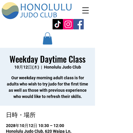
Weekday Daytime Class
10月12日(木)
  |  
Honolulu Judo Club
Our weekday morning adult class is for
adults who wish to try judo for the first time
as well as those with previous experience
who would like to refresh their skills.
日時・場所
2028年10月12日 10:30 – 12:00
Honolulu Judo Club, 620 Waipa Ln,