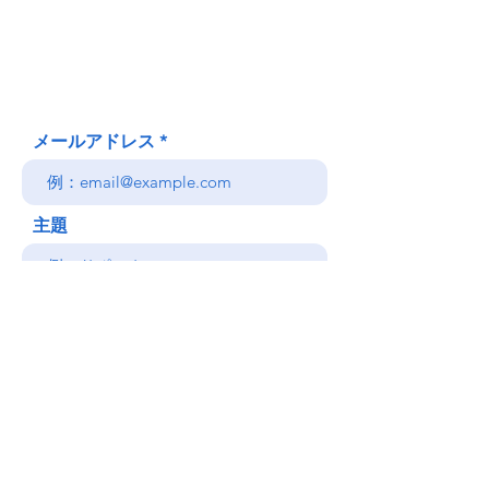
Honolulu、HI
(郵送先住所ではありません)
(808) 306-9639 日本語 OK
メールアドレス
主題
メッセージ