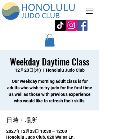
Weekday Daytime Class
12月23日(木)
  |  
Honolulu Judo Club
Our weekday morning adult class is for
adults who wish to try judo for the first time
as well as those with previous experience
who would like to refresh their skills.
日時・場所
2027年12月23日 10:30 – 12:00
Honolulu Judo Club, 620 Waipa Ln,