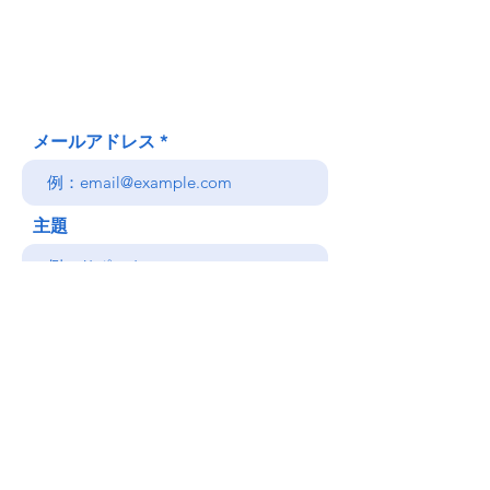
Honolulu、HI
(郵送先住所ではありません)
(808) 306-9639 日本語 OK
メールアドレス
主題
メッセージ