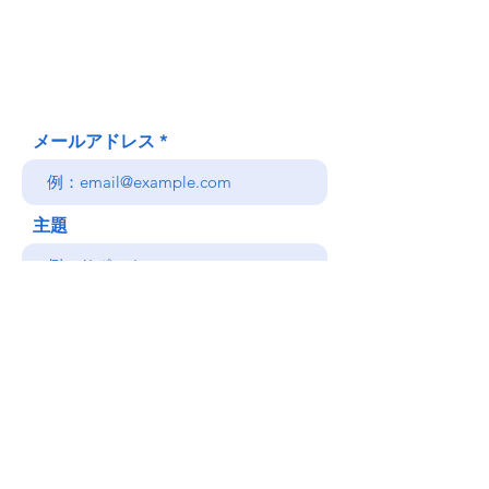
Honolulu、HI
(郵送先住所ではありません)
(808) 306-9639 日本語 OK
メールアドレス
主題
メッセージ