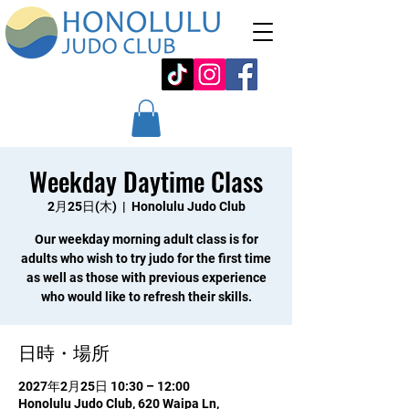
Weekday Daytime Class
2月25日(木)
  |  
Honolulu Judo Club
Our weekday morning adult class is for
adults who wish to try judo for the first time
as well as those with previous experience
who would like to refresh their skills.
日時・場所
2027年2月25日 10:30 – 12:00
Honolulu Judo Club, 620 Waipa Ln,