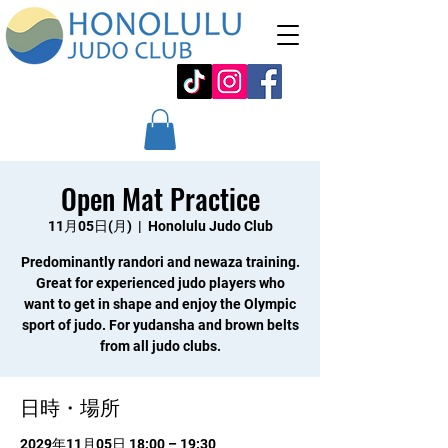
Open Mat Practice
11月05日(月)
  |  
Honolulu Judo Club
Predominantly randori and newaza training.
Great for experienced judo players who
want to get in shape and enjoy the Olympic
sport of judo. For yudansha and brown belts
from all judo clubs.
日時・場所
2029年11月05日 18:00 – 19:30