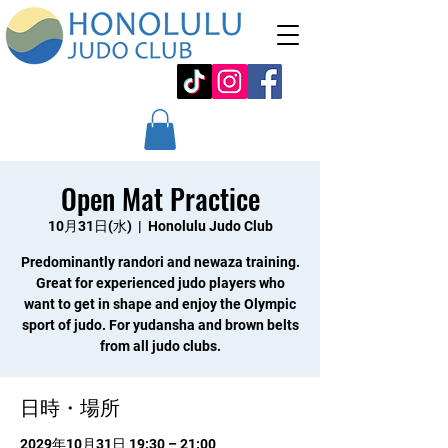
Open Mat Practice
10月31日(水)
  |  
Honolulu Judo Club
Predominantly randori and newaza training.
Great for experienced judo players who
want to get in shape and enjoy the Olympic
sport of judo. For yudansha and brown belts
from all judo clubs.
日時・場所
2029年10月31日 19:30 – 21:00