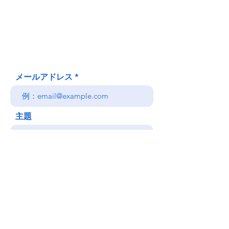
620 Waipa Lane
Honolulu、HI
(郵送先住所ではありません)
(808) 306-9639 日本語 OK
メールアドレス
主題
メッセージ