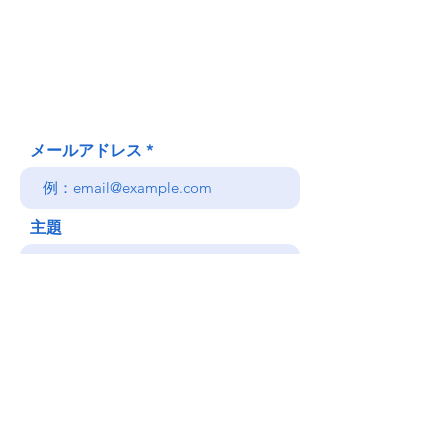
620 Waipa Lane
Honolulu、HI
(郵送先住所ではありません)
(808) 306-9639 日本語 OK
メールアドレス
主題
メッセージ