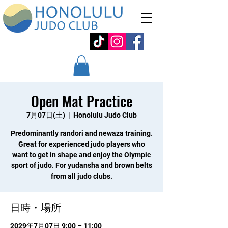
Open Mat Practice
7月07日(土)
  |  
Honolulu Judo Club
Predominantly randori and newaza training.
Great for experienced judo players who
want to get in shape and enjoy the Olympic
sport of judo. For yudansha and brown belts
from all judo clubs.
日時・場所
2029年7月07日 9:00 – 11:00