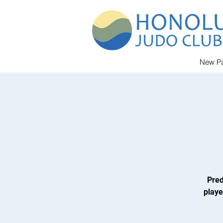
New P
Pred
playe