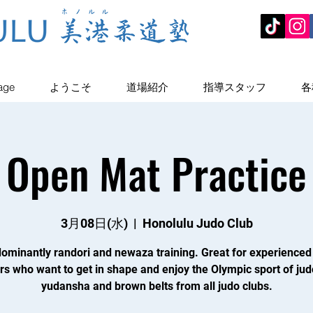
age
ようこそ
道場紹介
指導スタッフ
各
Open Mat Practice
3月08日(水)
  |  
Honolulu Judo Club
ominantly randori and newaza training. Great for experienced
rs who want to get in shape and enjoy the Olympic sport of jud
yudansha and brown belts from all judo clubs.