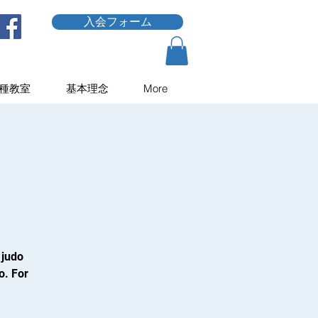
入会フォーム
種教室
基本理念
More
 judo
o. For