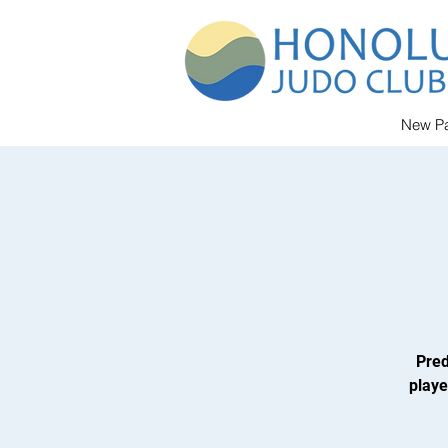
New P
Pred
playe