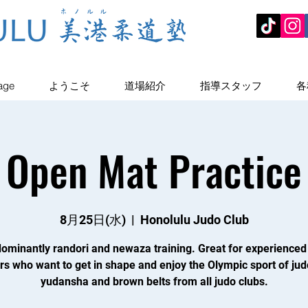
age
ようこそ
道場紹介
指導スタッフ
各
Open Mat Practice
8月25日(水)
  |  
Honolulu Judo Club
ominantly randori and newaza training. Great for experienced
rs who want to get in shape and enjoy the Olympic sport of jud
yudansha and brown belts from all judo clubs.