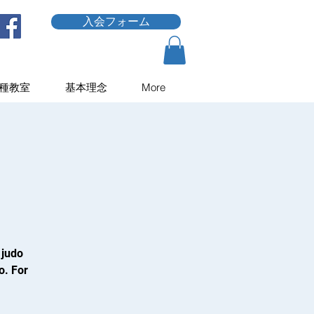
入会フォーム
種教室
基本理念
More
 judo
o. For