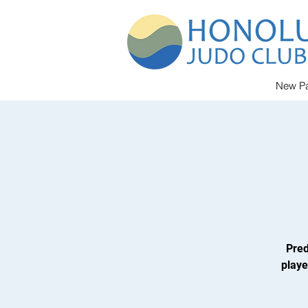
New P
Pred
playe