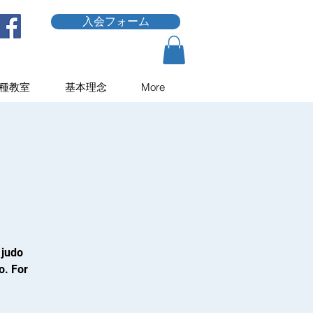
入会フォーム
種教室
基本理念
More
 judo
o. For