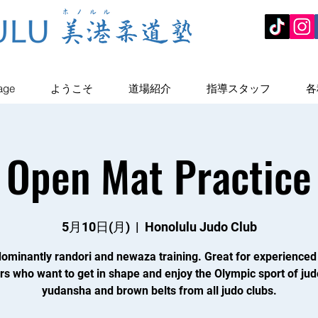
age
ようこそ
道場紹介
指導スタッフ
各
Open Mat Practice
5月10日(月)
  |  
Honolulu Judo Club
ominantly randori and newaza training. Great for experienced
rs who want to get in shape and enjoy the Olympic sport of jud
yudansha and brown belts from all judo clubs.