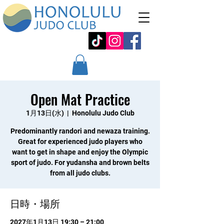
Open Mat Practice
1月13日(水)
  |  
Honolulu Judo Club
Predominantly randori and newaza training.
Great for experienced judo players who
want to get in shape and enjoy the Olympic
sport of judo. For yudansha and brown belts
from all judo clubs.
日時・場所
2027年1月13日 19:30 – 21:00