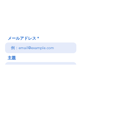
620 Waipa Lane
Honolulu、HI
(郵送先住所ではありません)
(808) 306-9639 日本語 OK
メールアドレス
主題
メッセージ