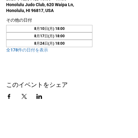
Honolulu Judo Club, 620 Waipa Ln,
Honolulu, HI 96817, USA
その他の日付
8月10日(月) 18:00
8月17日(月) 18:00
8月24日(月) 18:00
全178件の日付を表示
このイベントをシェア
お問い合わせ
Honolulu Judo Club