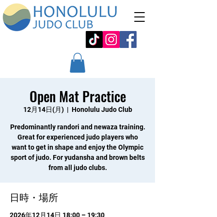
Open Mat Practice
12月14日(月)
  |  
Honolulu Judo Club
Predominantly randori and newaza training.
Great for experienced judo players who
want to get in shape and enjoy the Olympic
sport of judo. For yudansha and brown belts
from all judo clubs.
日時・場所
2026年12月14日 18:00 – 19:30