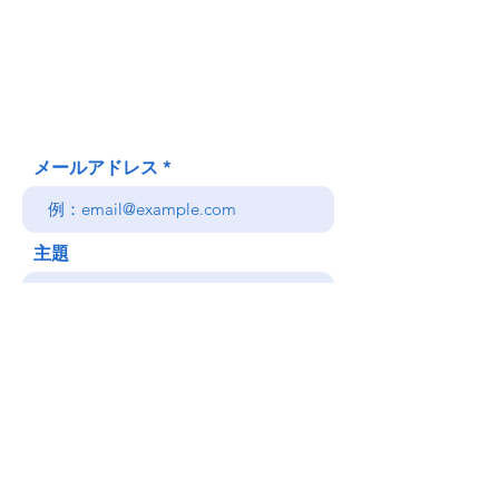
620 Waipa Lane
Honolulu、HI
(郵送先住所ではありません)
(808) 306-9639 日本語 OK
メールアドレス
主題
メッセージ