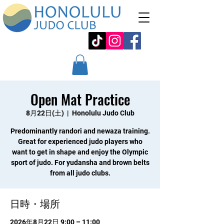
Open Mat Practice
8月22日(土)
  |  
Honolulu Judo Club
Predominantly randori and newaza training.
Great for experienced judo players who
want to get in shape and enjoy the Olympic
sport of judo. For yudansha and brown belts
from all judo clubs.
日時・場所
2026年8月22日 9:00 – 11:00