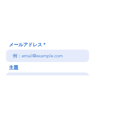
620 Waipa Lane
Honolulu、HI
(郵送先住所ではありません)
(808) 306-9639 日本語 OK
メールアドレス
主題
メッセージ