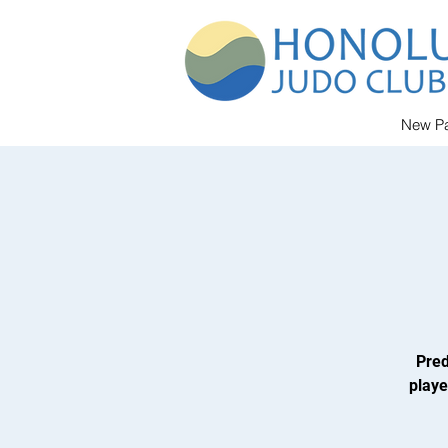
New P
Pred
playe