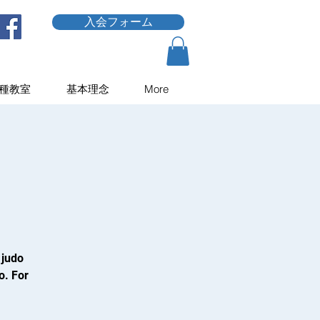
入会フォーム
種教室
基本理念
More
 judo
o. For