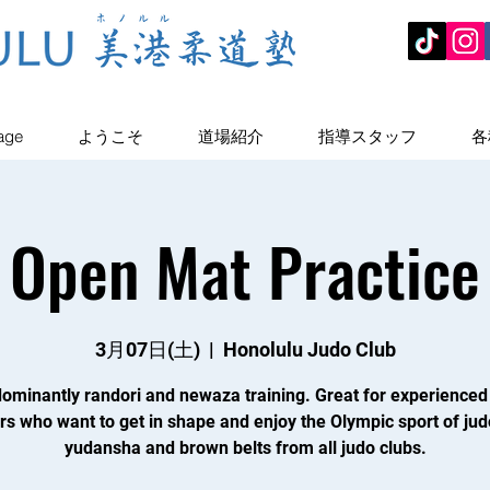
age
ようこそ
道場紹介
指導スタッフ
各
Open Mat Practice
3月07日(土)
  |  
Honolulu Judo Club
ominantly randori and newaza training. Great for experienced
rs who want to get in shape and enjoy the Olympic sport of jud
yudansha and brown belts from all judo clubs.