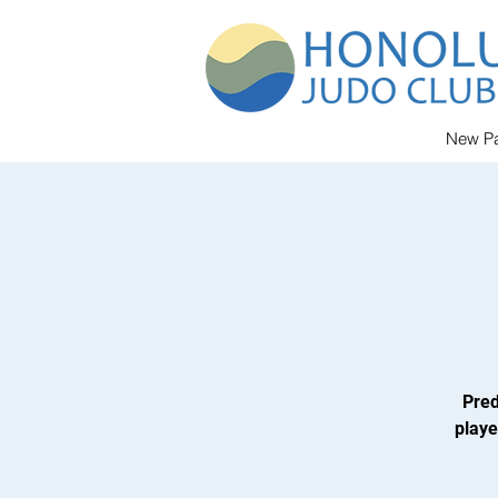
New P
Pred
playe