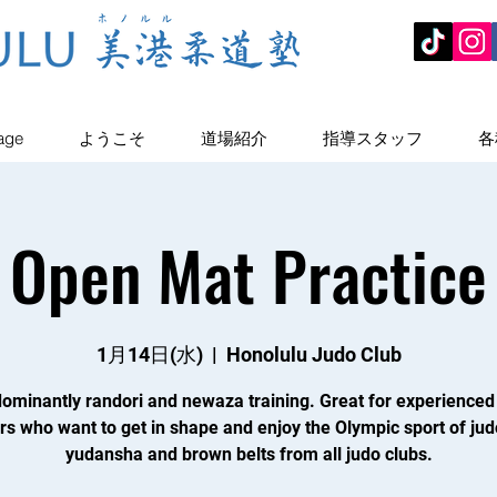
age
ようこそ
道場紹介
指導スタッフ
各
Open Mat Practice
1月14日(水)
  |  
Honolulu Judo Club
ominantly randori and newaza training. Great for experienced
rs who want to get in shape and enjoy the Olympic sport of jud
yudansha and brown belts from all judo clubs.