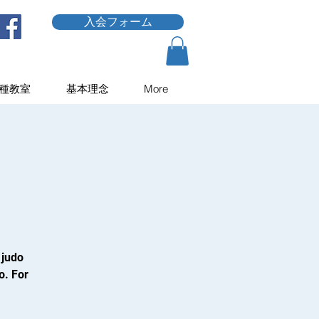
入会フォーム
種教室
基本理念
More
 judo
o. For