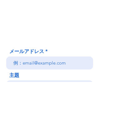
620 Waipa Lane
Honolulu、HI
(郵送先住所ではありません)
(808) 306-9639 日本語 OK
メールアドレス
主題
メッセージ