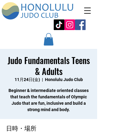
Judo Fundamentals Teens
& Adults
11月24日(金)
  |  
Honolulu Judo Club
Beginner & intermediate oriented classes
that teach the fundamentals of Olympic
Judo that are fun, inclusive and build a
strong mind and body.
日時・場所