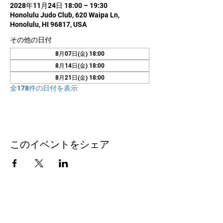
2028年11月24日 18:00 – 19:30
Honolulu Judo Club, 620 Waipa Ln,
Honolulu, HI 96817, USA
その他の日付
8月07日(金) 18:00
8月14日(金) 18:00
8月21日(金) 18:00
全178件の日付を表示
このイベントをシェア
お問い合わせ
Honolulu Judo Club