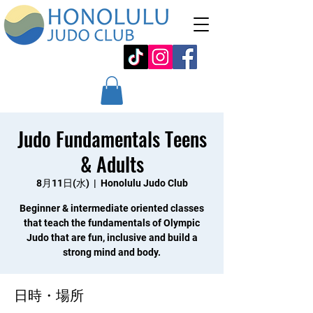
Judo Fundamentals Teens
& Adults
8月11日(水)
  |  
Honolulu Judo Club
Beginner & intermediate oriented classes
that teach the fundamentals of Olympic
Judo that are fun, inclusive and build a
strong mind and body.
日時・場所