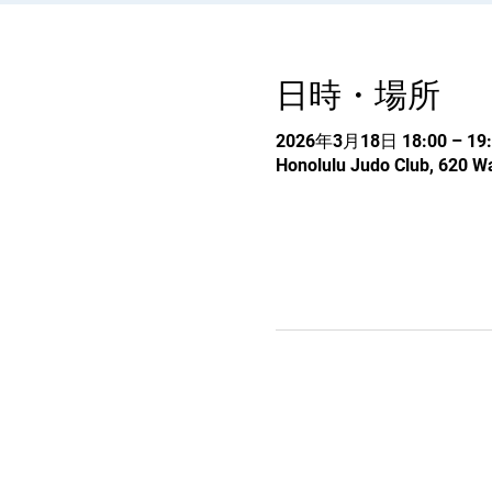
日時・場所
2026年3月18日 18:00 – 19:
Honolulu Judo Club, 620 Wa