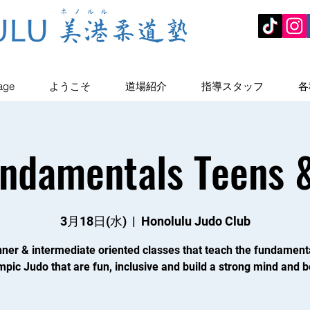
age
ようこそ
道場紹介
指導スタッフ
各
undamentals Teens &
3月18日(水)
  |  
Honolulu Judo Club
ner & intermediate oriented classes that teach the fundament
mpic Judo that are fun, inclusive and build a strong mind and b