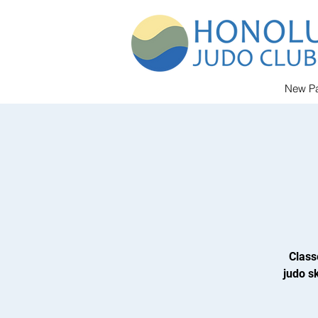
New P
Class
judo sk