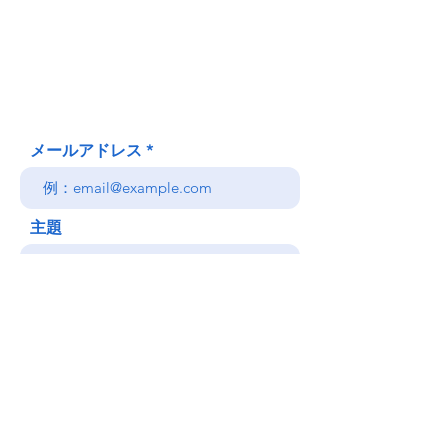
620 Waipa Lane
Honolulu、HI
(郵送先住所ではありません)
(808) 306-9639 日本語 OK
メールアドレス
主題
メッセージ