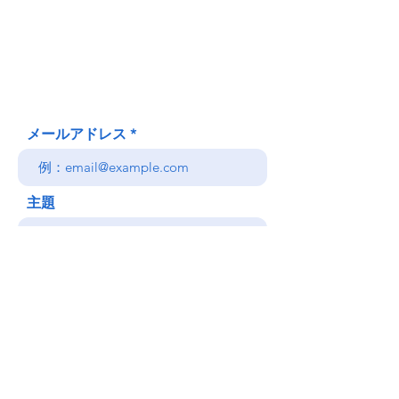
620 Waipa Lane
Honolulu、HI
(郵送先住所ではありません)
(808) 306-9639 日本語 OK
メールアドレス
主題
メッセージ