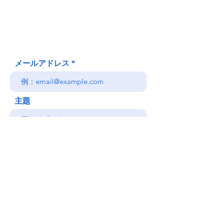
Honolulu、HI
(郵送先住所ではありません)
(808) 306-9639 日本語 OK
メールアドレス
主題
メッセージ