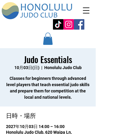
Judo Essentials
10月03日(日)
  |  
Honolulu Judo Club
Classes for beginners through advanced
level players that teach essential judo skills
and prepare them for competition at the
local and national levels.
日時・場所
2027年10月03日 14:00 – 16:00
Honolulu Judo Club, 620 Waipa Ln,