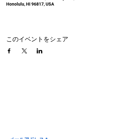
Honolulu, HI 96817, USA
このイベントをシェア
お問い合わせ
Honolulu Judo Club
620 Waipa Lane
Honolulu、HI
(郵送先住所ではありません)
(808) 306-9639 日本語 OK