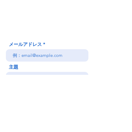
620 Waipa Lane
Honolulu、HI
(郵送先住所ではありません)
(808) 306-9639 日本語 OK
メールアドレス
主題
メッセージ