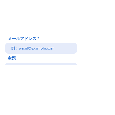
620 Waipa Lane
Honolulu、HI
(郵送先住所ではありません)
(808) 306-9639 日本語 OK
メールアドレス
主題
メッセージ