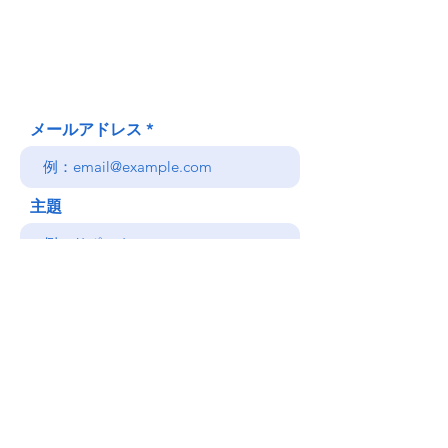
Honolulu、HI
(郵送先住所ではありません)
(808) 306-9639 日本語 OK
メールアドレス
主題
メッセージ