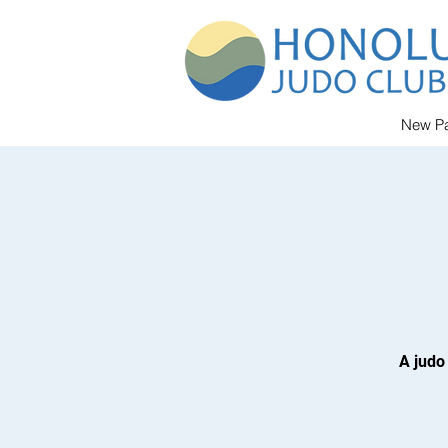
New P
A judo