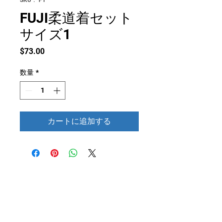
FUJI柔道着セット
サイズ1
価
$73.00
格
数量
*
カートに追加する
お問い合わせ
Honolulu Judo Club
620 Waipa Lane
Honolulu、HI