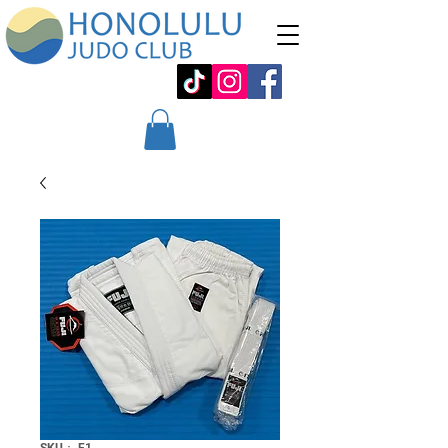
SKU： F1