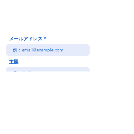
Honolulu、HI
(郵送先住所ではありません)
(808) 306-9639 日本語 OK
メールアドレス
主題
メッセージ