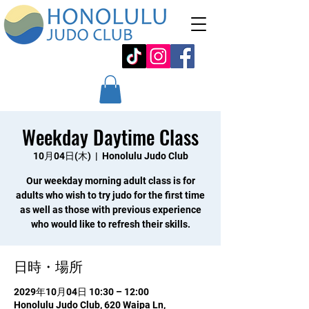
Weekday Daytime Class
10月04日(木)
  |  
Honolulu Judo Club
Our weekday morning adult class is for
adults who wish to try judo for the first time
as well as those with previous experience
who would like to refresh their skills.
日時・場所
2029年10月04日 10:30 – 12:00
Honolulu Judo Club, 620 Waipa Ln,