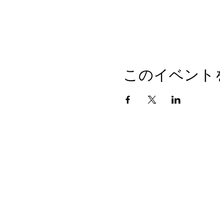
このイベント
Honolulu Judo Club
620 Waipa Lane
Honolulu、HI