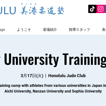
age
ようこそ
道場紹介
指導スタッフ
各
 University Traini
3月17日(火)
  |  
Honolulu Judo Club
aining camp with athletes from various universities in Japan i
Aichi University, Nanzan University and Sophia University