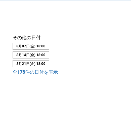
その他の日付
8月07日(金) 18:00
8月14日(金) 18:00
8月21日(金) 18:00
全178件の日付を表示