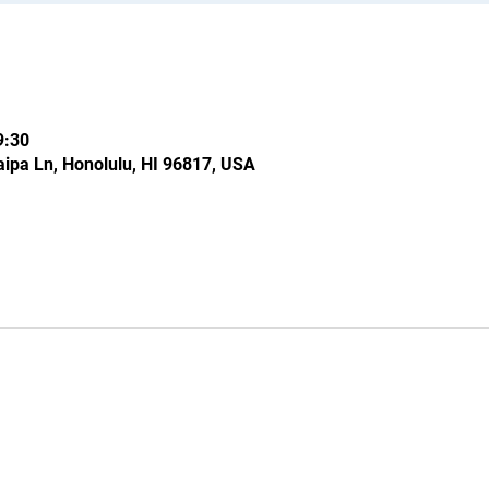
:30
ipa Ln, Honolulu, HI 96817, USA