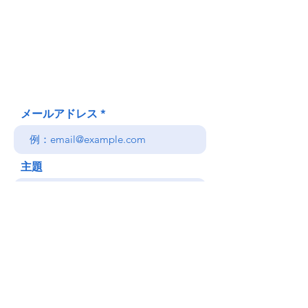
620 Waipa Lane
Honolulu、HI
(郵送先住所ではありません)
(808) 306-9639 日本語 OK
メールアドレス
主題
メッセージ