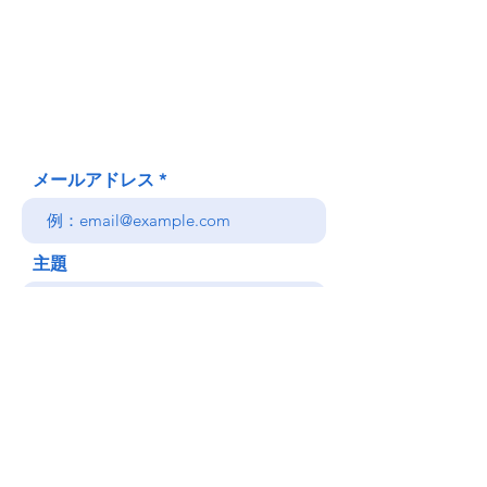
620 Waipa Lane
Honolulu、HI
(郵送先住所ではありません)
(808) 306-9639 日本語 OK
メールアドレス
主題
メッセージ