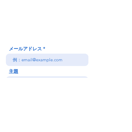
620 Waipa Lane
Honolulu、HI
(郵送先住所ではありません)
(808) 306-9639 日本語 OK
メールアドレス
主題
メッセージ