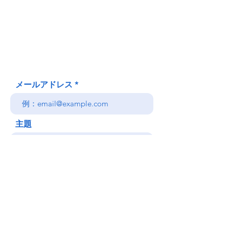
620 Waipa Lane
Honolulu、HI
(郵送先住所ではありません)
(808) 306-9639 日本語 OK
メールアドレス
主題
メッセージ