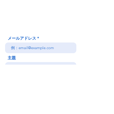
620 Waipa Lane
Honolulu、HI
(郵送先住所ではありません)
(808) 306-9639 日本語 OK
メールアドレス
主題
メッセージ