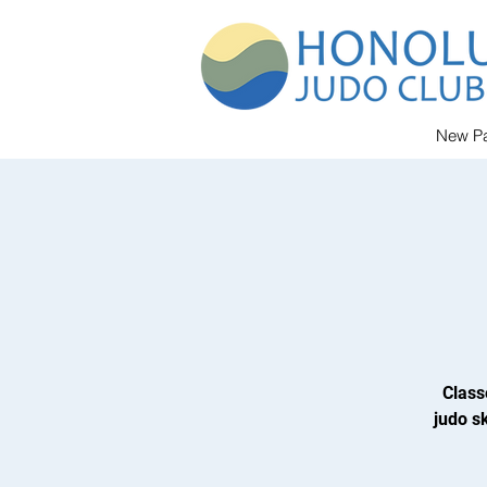
New P
Class
judo sk