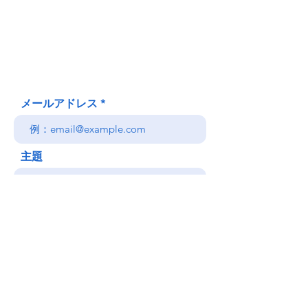
620 Waipa Lane
Honolulu、HI
(郵送先住所ではありません)
(808) 306-9639 日本語 OK
メールアドレス
主題
メッセージ