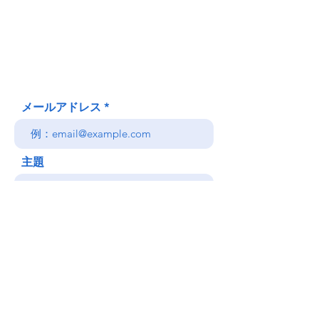
620 Waipa Lane
Honolulu、HI
(郵送先住所ではありません)
(808) 306-9639 日本語 OK
メールアドレス
主題
メッセージ