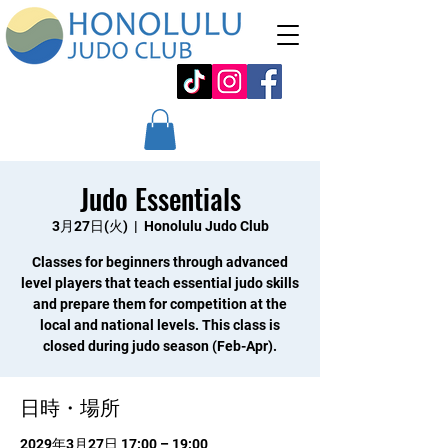
Judo Essentials
3月27日(火)
  |  
Honolulu Judo Club
Classes for beginners through advanced
level players that teach essential judo skills
and prepare them for competition at the
local and national levels. This class is
closed during judo season (Feb-Apr).
日時・場所
2029年3月27日 17:00 – 19:00