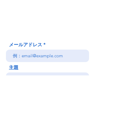
620 Waipa Lane
Honolulu、HI
(郵送先住所ではありません)
(808) 306-9639 日本語 OK
メールアドレス
主題
メッセージ