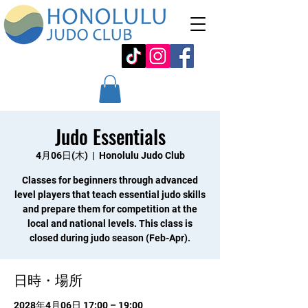
Judo Essentials
4月06日(木)
  |  
Honolulu Judo Club
Classes for beginners through advanced
level players that teach essential judo skills
and prepare them for competition at the
local and national levels. This class is
closed during judo season (Feb-Apr).
日時・場所
2028年4月06日 17:00 – 19:00