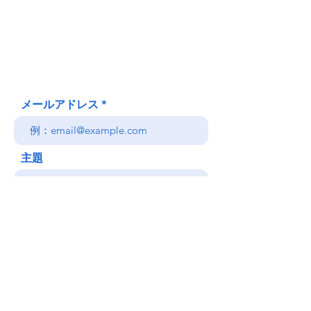
620 Waipa Lane
Honolulu、HI
(郵送先住所ではありません)
(808) 306-9639 日本語 OK
メールアドレス
主題
メッセージ