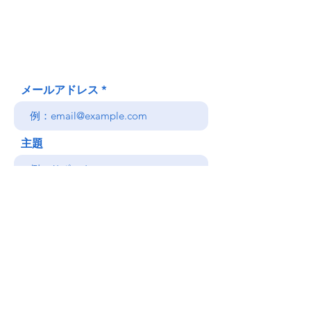
Honolulu、HI
(郵送先住所ではありません)
(808) 306-9639 日本語 OK
メールアドレス
主題
メッセージ