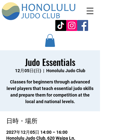
Judo Essentials
12月05日(日)
  |  
Honolulu Judo Club
Classes for beginners through advanced
level players that teach essential judo skills
and prepare them for competition at the
local and national levels.
日時・場所
2027年12月05日 14:00 – 16:00
Honolulu Judo Club, 620 Waipa Ln,