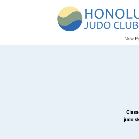
New P
Class
judo sk