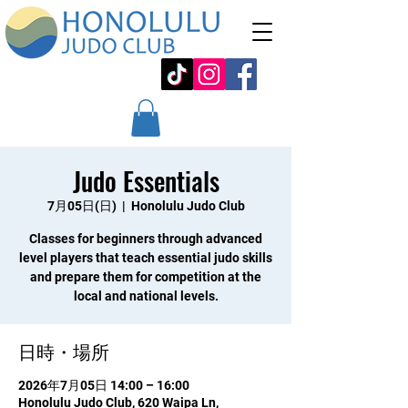
Judo Essentials
7月05日(日)
  |  
Honolulu Judo Club
Classes for beginners through advanced
level players that teach essential judo skills
and prepare them for competition at the
local and national levels.
日時・場所
2026年7月05日 14:00 – 16:00
Honolulu Judo Club, 620 Waipa Ln,