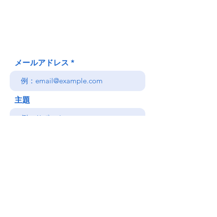
Honolulu、HI
(郵送先住所ではありません)
(808) 306-9639 日本語 OK
メールアドレス
主題
メッセージ