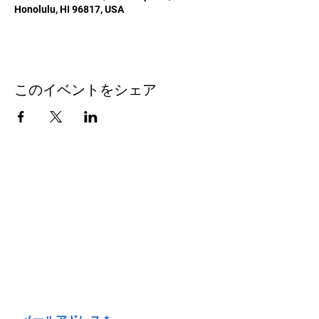
Honolulu, HI 96817, USA
このイベントをシェア
お問い合わせ
Honolulu Judo Club
620 Waipa Lane
Honolulu、HI
(郵送先住所ではありません)
(808) 306-9639 日本語 OK