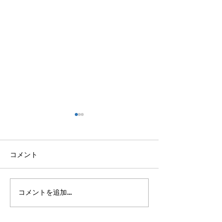
コメント
I Finally Hit the Jackpot!!!
More to This Life T
コメントを追加…
（ついに大当たり!!!）
（この人生には
のものがある）