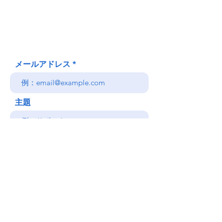
Honolulu、HI
(郵送先住所ではありません)
(808) 306-9639 日本語 OK
メールアドレス
主題
メッセージ