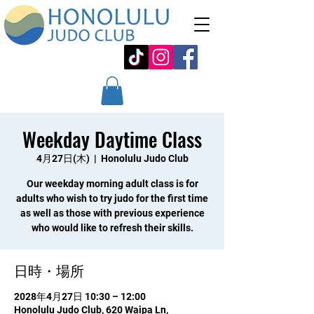
Weekday Daytime Class
4月27日(木)
  |  
Honolulu Judo Club
Our weekday morning adult class is for
adults who wish to try judo for the first time
as well as those with previous experience
who would like to refresh their skills.
日時・場所
2028年4月27日 10:30 – 12:00
Honolulu Judo Club, 620 Waipa Ln,