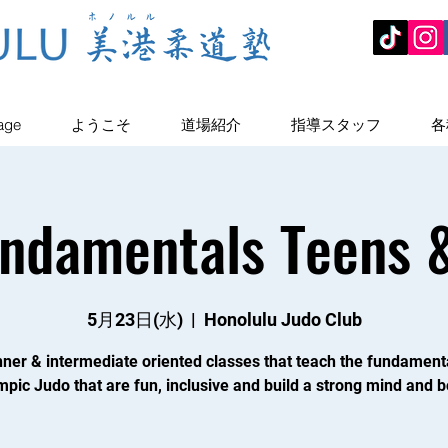
age
ようこそ
道場紹介
指導スタッフ
各
undamentals Teens &
5月23日(水)
  |  
Honolulu Judo Club
ner & intermediate oriented classes that teach the fundament
mpic Judo that are fun, inclusive and build a strong mind and b