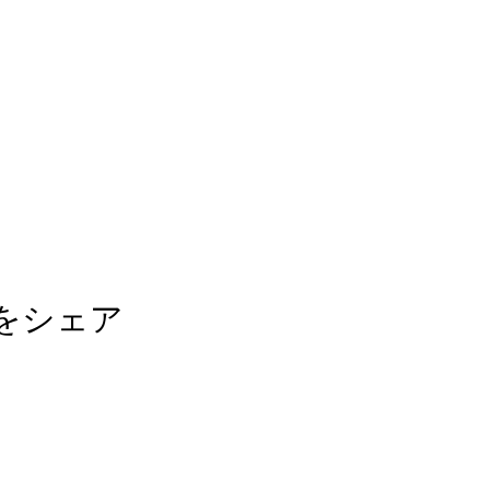
をシェア
お問い合わせ