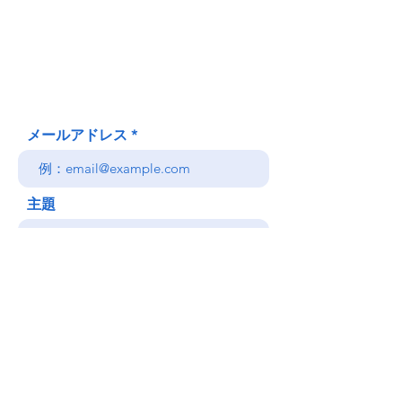
620 Waipa Lane
Honolulu、HI
(郵送先住所ではありません)
(808) 306-9639 日本語 OK
メールアドレス
主題
メッセージ