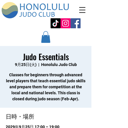
Judo Essentials
9月25日(火)
  |  
Honolulu Judo Club
Classes for beginners through advanced
level players that teach essential judo skills
and prepare them for competition at the
local and national levels. This class is
closed during judo season (Feb-Apr).
日時・場所
2029年9月25日 17:00 – 19:00