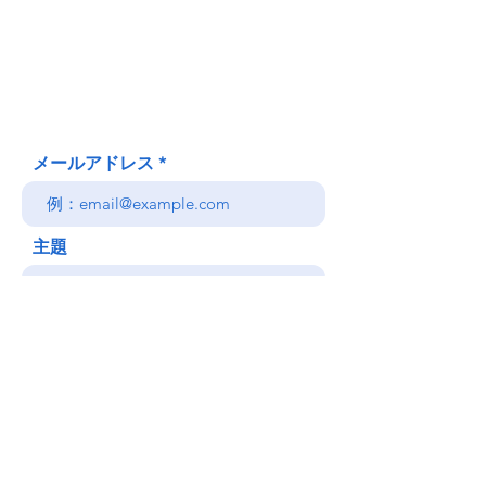
620 Waipa Lane
Honolulu、HI
(郵送先住所ではありません)
(808) 306-9639 日本語 OK
メールアドレス
主題
メッセージ